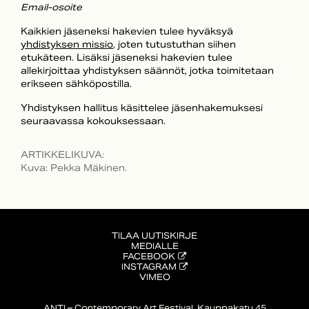
Email-osoite
Kaikkien jäseneksi hakevien tulee hyväksyä
yhdistyksen missio
, joten tutustuthan siihen
etukäteen. Lisäksi jäseneksi hakevien tulee
allekirjoittaa yhdistyksen säännöt, jotka toimitetaan
erikseen sähköpostilla.
Yhdistyksen hallitus käsittelee jäsenhakemuksesi
seuraavassa kokouksessaan.
ARTIKKELIKUVA
:
Kuva: Pekka Mäkinen.
TILAA UUTISKIRJE
MEDIALLE
FACEBOOK
INSTAGRAM
VIMEO
ANTI – Contemporary Art Festival, Kauppakatu 45