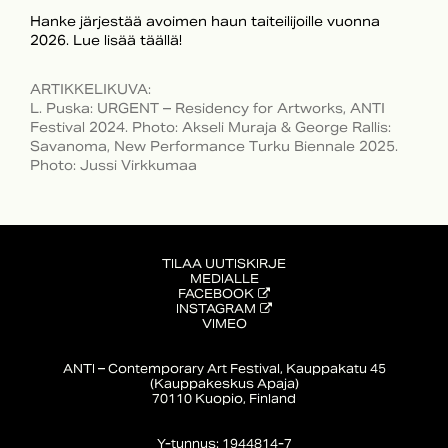
Hanke järjestää avoimen haun taiteilijoille vuonna
2026. Lue lisää täällä!
ARTIKKELIKUVA
:
L. Puska: URGENT – Residency for Artworks, ANTI
Festival 2024. Photo: Akseli Muraja & George Rallis:
Savanoma, New Performance Turku Biennale 2025.
Photo: Jussi Virkkumaa
TILAA UUTISKIRJE
MEDIALLE
FACEBOOK
INSTAGRAM
VIMEO
ANTI – Contemporary Art Festival, Kauppakatu 45
(Kauppakeskus Apaja)
70110 Kuopio, Finland
Y-tunnus: 1944814-7