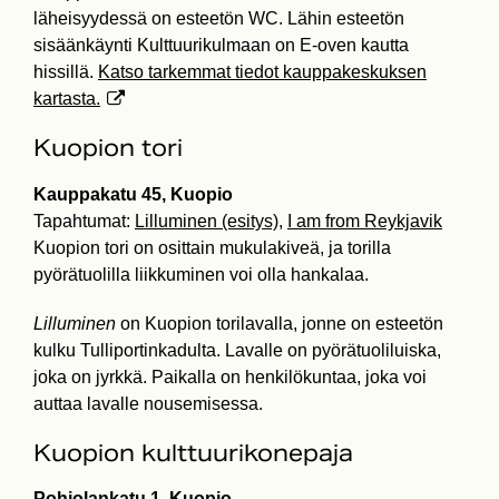
läheisyydessä on esteetön WC. Lähin esteetön
sisäänkäynti Kulttuurikulmaan on E-oven kautta
hissillä.
Katso tarkemmat tiedot kauppakeskuksen
kartasta.
Kuopion tori
Kauppakatu 45, Kuopio
Tapahtumat:
Lilluminen (esitys)
,
I am from Reykjavik
Kuopion tori on osittain mukulakiveä, ja torilla
pyörätuolilla liikkuminen voi olla hankalaa.
Lilluminen
on Kuopion torilavalla, jonne on esteetön
kulku Tulliportinkadulta. Lavalle on pyörätuoliluiska,
joka on jyrkkä. Paikalla on henkilökuntaa, joka voi
auttaa lavalle nousemisessa.
Kuopion kulttuurikonepaja
Pohjolankatu 1, Kuopio