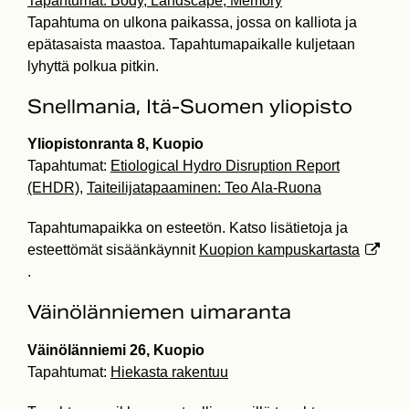
Tapahtumat: Body, Landscape, Memory
Tapahtuma on ulkona paikassa, jossa on kalliota ja
epätasaista maastoa. Tapahtumapaikalle kuljetaan
lyhyttä polkua pitkin.
Snellmania, Itä-Suomen yliopisto
Yliopistonranta 8, Kuopio
Tapahtumat:
Etiological Hydro Disruption Report
(EHDR)
,
Taiteilijatapaaminen: Teo Ala-Ruona
Tapahtumapaikka on esteetön. Katso lisätietoja ja
esteettömät sisäänkäynnit
Kuopion kampuskartasta
.
Väinölänniemen uimaranta
Väinölänniemi 26, Kuopio
Tapahtumat:
Hiekasta rakentuu