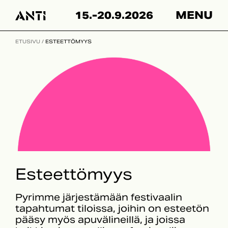
Skip
15.-20.9.2026
MENU
to
content
ETUSIVU
/
ESTEETTÖMYYS
Esteettömyys
Pyrimme järjestämään festivaalin
tapahtumat tiloissa, joihin on esteetön
pääsy myös apuvälineillä, ja joissa