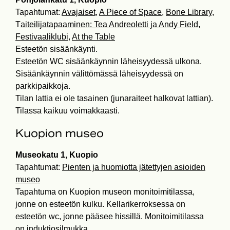
Tapahtumat:
Avajaiset
,
A Piece of Space
,
Bone Library
,
T
aiteilijatapaaminen: Tea Andreoletti ja Andy Field
,
Festivaaliklubi
,
At the Table
Esteetön sisäänkäynti.
Esteetön WC sisäänkäynnin läheisyydessä ulkona.
Sisäänkäynnin välittömässä läheisyydessä on
parkkipaikkoja.
Tilan lattia ei ole tasainen (junaraiteet halkovat lattian).
Tilassa kaikuu voimakkaasti.
Kuopion museo
Museokatu 1, Kuopio
Tapahtumat:
Pienten ja huomiotta jätettyjen asioiden
museo
Tapahtuma on Kuopion museon monitoimitilassa,
jonne on esteetön kulku. Kellarikerroksessa on
esteetön wc, jonne pääsee hissillä. Monitoimitilassa
on induktiosilmukka.