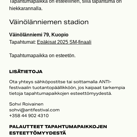
Tapahtumapaikka on esteellinen, sillä tapahtuma on
hiekkarannalla.
Väinölänniemen stadion
Väinölänniemi 79, Kuopio
Tapahtumat:
Epäkisat 2025 SM-finaali
Tapahtumapaikka on esteetön.
LISÄTIETOJA
Ota yhteys sähköpostitse tai soittamalla ANTI-
festivaalin tuotantopäällikköön, jos kaipaat tarkempia
tietoja tapahtumapaikkojen esteettömyydestä.
Sohvi Roivainen
sohvi@antifestival.com
+358 44 902 4310
PALAUTTEET TAPAHTUMAPAIKKOJEN
ESTEETTÖMYYDESTÄ