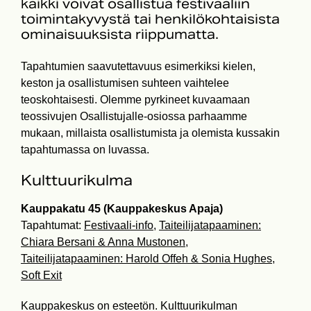
kaikki voivat osallistua festivaaliin
toimintakyvystä tai henkilökohtaisista
ominaisuuksista riippumatta.
Tapahtumien saavutettavuus esimerkiksi kielen,
keston ja osallistumisen suhteen vaihtelee
teoskohtaisesti. Olemme pyrkineet kuvaamaan
teossivujen Osallistujalle-osiossa parhaamme
mukaan, millaista osallistumista ja olemista kussakin
tapahtumassa on luvassa.
Kulttuurikulma
Kauppakatu 45 (Kauppakeskus Apaja)
Tapahtumat:
Festivaali-info
,
Taiteilijatapaaminen:
Chiara Bersani & Anna Mustonen
,
Taiteilijatapaaminen: Harold Offeh & Sonia Hughes
,
Soft Exit
Kauppakeskus on esteetön. Kulttuurikulman