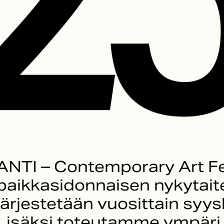
ANTI – Contemporary Art Fe
paikkasidonnaisen nykytaitee
järjestetään vuosittain syy
Lisäksi toteutamme ympäri 