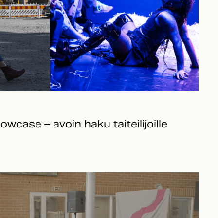
owcase – avoin haku taiteilijoille