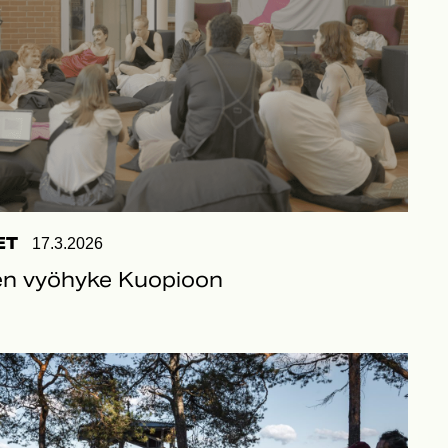
ET
17.3.2026
n vyöhyke Kuopioon