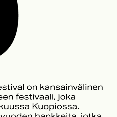
stival on kansainvälinen
n festivaali, joka
skuussa Kuopiossa.
vuoden hankkeita, jotka