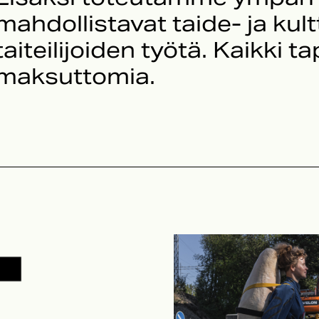
mahdollistavat taide- ja kult
taiteilijoiden työtä. Kaikk
maksuttomia.