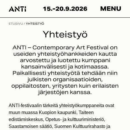
Skip
15.-20.9.2026
MENU
to
content
ETUSIVU
/
YHTEISTYÖ
Yhteistyö
ANTI – Contemporary Art Festival on
useiden yhteistyöhankkeiden kautta
arvostettu ja luotettu kumppani
kansainvälisesti ja kotimaassa.
Paikallisesti yhteistyötä tehdään niin
julkisten organisaatioiden,
oppilaitosten, yritysten kuin erilaisten
järjestöjen kanssa.
ANTI-festivaalin tärkeitä yhteistyökumppaneita ovat
muun muassa Kuopion kaupunki, Taiteen
edistämiskeskus, Opetus- ja kulttuuriministeriö,
Saastamoisen säätiö, Suomen Kulttuurirahasto ja