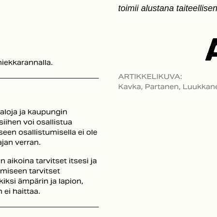
toimii alustana taiteellise
iekkarannalla.
ARTIKKELIKUVA
:
Kavka, Partanen, Luukkanen
taloja ja kaupungin
siihen voi osallistua
een osallistumisella ei ole
ajan verran.
 aikoina tarvitset itsesi ja
tumiseen tarvitset
iksi ämpärin ja lapion,
ei haittaa.