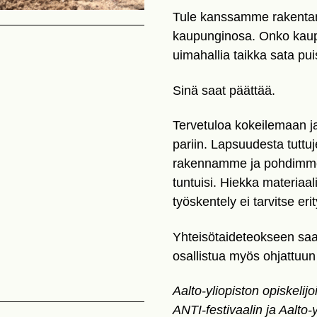
Tule kanssamme rakentamaa
kaupunginosa. Onko kau
uimahallia taikka sata pu
Sinä saat päättää.
Tervetuloa kokeilemaan j
pariin. Lapsuudesta tuttuj
rakennamme ja pohdimme, 
tuntuisi. Hiekka materiaa
työskentely ei tarvitse eri
Yhteisötaideteokseen saa o
osallistua myös ohjattuun
Aalto-yliopiston opiskelij
ANTI-festivaalin ja Aalto-y