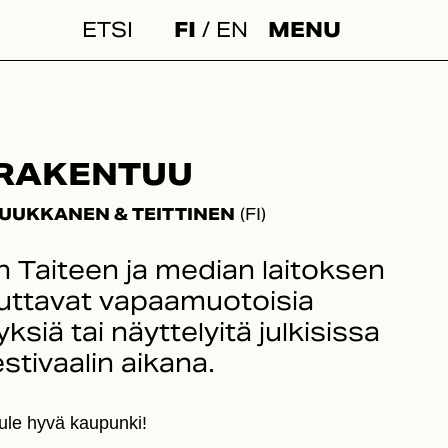
FI
EN
MENU
Haku:
 RAKENTUU
LUUKKANEN & TEITTINEN
(FI)
n Taiteen ja median laitoksen
teuttavat vapaamuotoisia
yksiä tai näyttelyitä julkisissa
stivaalin aikana.
tule hyvä kaupunki!