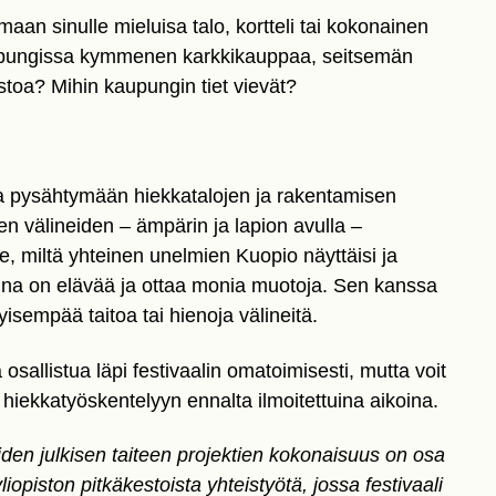
n sinulle mieluisa talo, kortteli tai kokonainen
pungissa kymmenen karkkikauppaa, seitsemän
istoa? Mihin kaupungin tiet vievät?
a pysähtymään hiekkatalojen ja rakentamisen
en välineiden – ämpärin ja lapion avulla –
miltä yhteinen unelmien Kuopio näyttäisi ja
lina on elävää ja ottaa monia muotoja. Sen kanssa
tyisempää taitoa tai hienoja välineitä.
sallistua läpi festivaalin omatoimisesti, mutta voit
 hiekkatyöskentelyyn ennalta ilmoitettuina aikoina.
oiden julkisen taiteen projektien kokonaisuus on osa
liopiston pitkäkestoista yhteistyötä, jossa festivaali