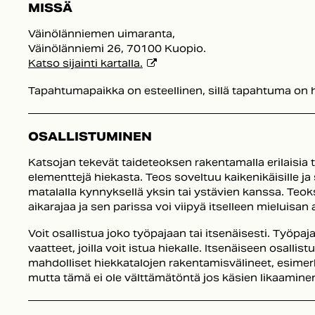
MISSÄ
Väinölänniemen uimaranta,
Väinölänniemi 26, 70100 Kuopio.
Katso sijainti kartalla.
Tapahtumapaikka on esteellinen, sillä tapahtuma on h
OSALLISTUMINEN
Katsojan tekevät taideteoksen rakentamalla erilaisia 
elementtejä hiekasta. Teos soveltuu kaikenikäisille ja 
matalalla kynnyksellä yksin tai ystävien kanssa. Teoks
aikarajaa ja sen parissa voi viipyä itselleen mieluisan 
Voit osallistua joko työpajaan tai itsenäisesti. Työpajan
vaatteet, joilla voit istua hiekalle. Itsenäiseen osallis
mahdolliset hiekkatalojen rakentamisvälineet, esimerk
mutta tämä ei ole välttämätöntä jos käsien likaaminen 