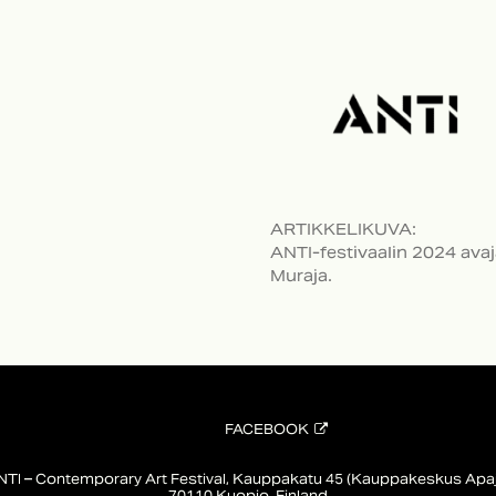
ARTIKKELIKUVA
:
ANTI-festivaalin 2024 avaj
Muraja.
FACEBOOK
NTI – Contemporary Art Festival, Kauppakatu 45 (Kauppakeskus Apaj
70110 Kuopio, Finland