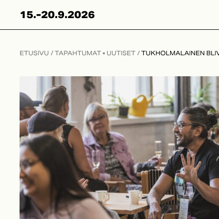
Skip
15.-20.9.2026
to
content
ETUSIVU
/
TAPAHTUMAT
•
UUTISET
/
TUKHOLMALAINEN BLI