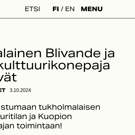
FI
EN
MENU
Haku:
ainen Blivande ja
kulttuurikonepaja
vät
ET
3.10.2024
ustumaan tukholmalaisen
uritilan ja Kuopion
ajan toimintaan!