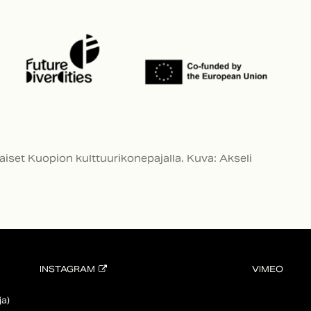
aiset Kuopion kulttuurikonepajalla. Kuva: Akseli
INSTAGRAM
VIMEO
a)