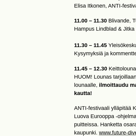
Elisa Itkonen, ANTI-festiv
11.00 – 11.30
Blivande, 
Hampus Lindblad & Jitk
11.30 – 11.45
Yleisökesku
Kysymyksiä ja kommentteja
11.45 – 12.30
Keittoloun
HUOM! Lounas tarjoillaan v
lounaalle,
ilmoittaudu m
kautta!
ANTI-festivaali ylläpitää
Luova Eurooppa -ohjelma
puitteissa. Hanketta osar
kaupunki.
www.future-dive