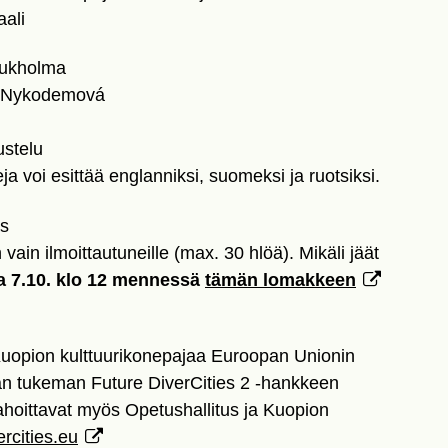
aali
Tukholma
a Nykodemová
stelu
 voi esittää englanniksi, suomeksi ja ruotsiksi.
as
ain ilmoittautuneille (max. 30 hlöä). Mikäli jäät
a 7.10. klo 12 mennessä
tämän lomakkeen
 Kuopion kulttuurikonepajaa Euroopan Unionin
n tukeman Future DiverCities 2 -hankkeen
ahoittavat myös Opetushallitus ja Kuopion
rcities.eu