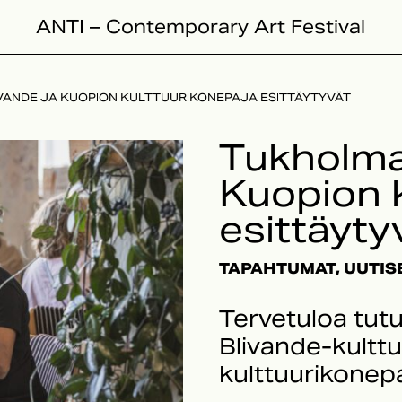
ANTI – Contemporary Art Festival
VANDE JA KUOPION KULTTUURIKONEPAJA ESITTÄYTYVÄT
Tukholmal
Kuopion 
esittäyty
TAPAHTUMAT, UUTIS
Tervetuloa tut
Blivande-kulttu
kulttuurikonep