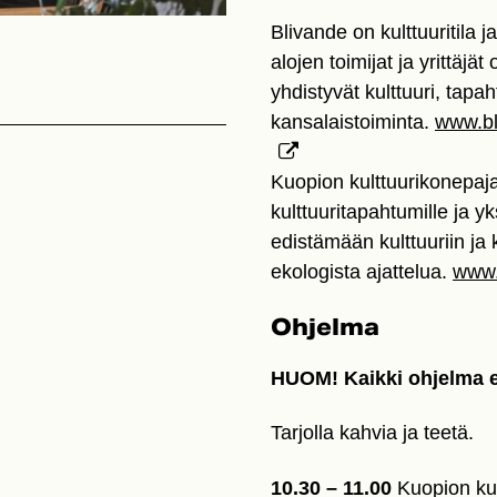
Blivande on kulttuuritila j
alojen toimijat ja yrittäj
yhdistyvät kulttuuri, tapa
kansalaistoiminta.
www.bl
Kuopion kulttuurikonepaja 
kulttuuritapahtumille ja yks
edistämään kulttuuriin ja
ekologista ajattelua.
www.
Ohjelma
HUOM! Kaikki ohjelma e
Tarjolla kahvia ja teetä.
10.30 – 11.00
Kuopion kul