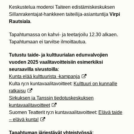
Keskustelua moderoi Taiteen edistämiskeskuksen
Sillanrakentajat-hankkeen taiteilija-asiantuntija
Virpi
Rautsiala
.
Tapahtumassa on kahvi- ja teetarjoilu 12.30 alkaen.
Tapahtumaan ei tarvitse ilmoittautua.
Tutustu taide- ja kulttuurialan edunvalvojien
vuoden 2025 vaalitavoitteisiin esimerkiksi
seuraavilla sivustoilla
:
Kunta elää kulttuurista -kampanja
Kulta ry:n kuntavaalitavoitteet:
Kulttuuri on kunnalle
ratkaisu
Sirkuksen ja Tanssin tiedotuskeskuksen
kuntavaalitavoitteet
Suomen Teatterit ry:n kuntavaalitavoitteet:
Elävä taide
– elävä kunta!
Tapahtuman järjestävät yhteistyössä: