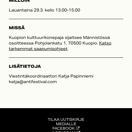
MILLOIN
Lauantaina 29.3. kello 13.00-15.00
MISSÄ
Kuopion kulttuurikonepaja sijaitsee Männistössä
osoitteessa Pohjolankatu 1, 70500 Kuopio.
Katso
tarkemmat saapumisohjeet
.
LISÄTIETOJA
Viestintäkoordinaattori Katja Papinniemi
katja@antifestival.com
TILAA UUTISKIRJE
MEDIALLE
FACEBOOK