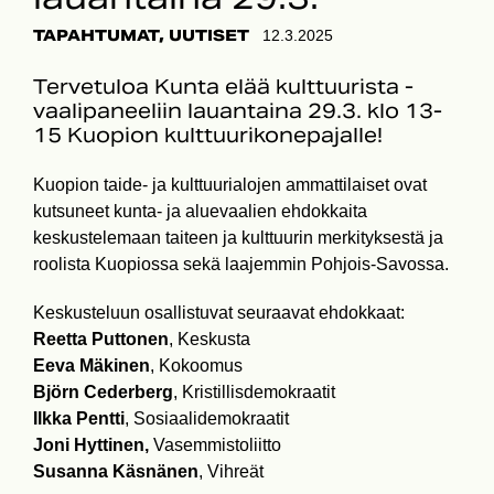
TAPAHTUMAT, UUTISET
12.3.2025
Tervetuloa Kunta elää kulttuurista -
vaalipaneeliin lauantaina 29.3. klo 13-
15 Kuopion kulttuurikonepajalle!
Kuopion taide- ja kulttuurialojen ammattilaiset ovat
kutsuneet kunta- ja aluevaalien ehdokkaita
keskustelemaan taiteen ja kulttuurin merkityksestä ja
roolista Kuopiossa sekä laajemmin Pohjois-Savossa.
Keskusteluun osallistuvat seuraavat ehdokkaat:
Reetta Puttonen
, Keskusta
Eeva Mäkinen
, Kokoomus
Björn Cederberg
, Kristillisdemokraatit
Ilkka Pentti
, Sosiaalidemokraatit
Joni Hyttinen,
Vasemmistoliitto
Susanna Käsnänen
, Vihreät