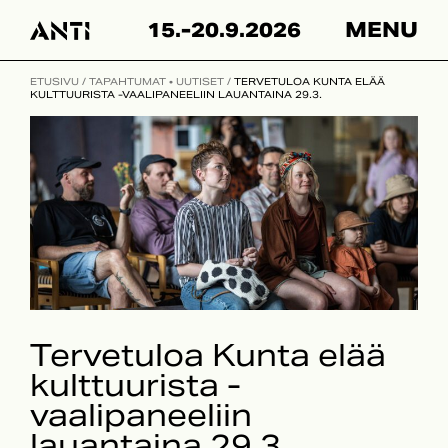
Skip
15.-20.9.2026
MENU
to
content
ETUSIVU
/
TAPAHTUMAT
•
UUTISET
/
TERVETULOA KUNTA ELÄÄ
KULTTUURISTA -VAALIPANEELIIN LAUANTAINA 29.3.
Tervetuloa Kunta elää
kulttuurista -
vaalipaneeliin
lauantaina 29.3.