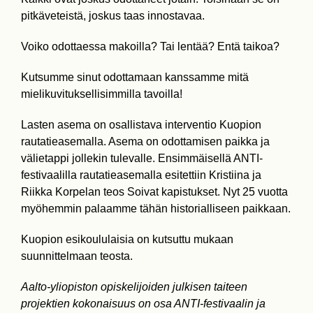
pitkäveteistä, joskus taas innostavaa.
Voiko odottaessa makoilla? Tai lentää? Entä taikoa?
Kutsumme sinut odottamaan kanssamme mitä
mielikuvituksellisimmilla tavoilla!
Lasten asema on osallistava interventio Kuopion
rautatieasemalla. Asema on odottamisen paikka ja
välietappi jollekin tulevalle. Ensimmäisellä ANTI-
festivaalilla rautatieasemalla esitettiin Kristiina ja
Riikka Korpelan teos Soivat kapistukset. Nyt 25 vuotta
myöhemmin palaamme tähän historialliseen paikkaan.
Kuopion esikoululaisia on kutsuttu mukaan
suunnittelmaan teosta.
Aalto-yliopiston opiskelijoiden julkisen taiteen
projektien kokonaisuus on osa ANTI-festivaalin ja