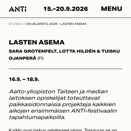
Skip
15.-20.9.2026
MENU
to
content
ETUSIVU
/
OHJELMISTO 2026
/
LASTEN ASEMA
LASTEN ASEMA
SARA GROTENFELT, LOTTA HILDÉN & TUISKU
OJANPERÄ
(FI)
16.9. – 18.9.
Aalto-yliopiston Taiteen ja median
laitoksen opiskelijat toteuttavat
paikkasidonnaisia projekteja kaikkien
aikojen ensimmäisen ANTI-festivaalin
tapahtumapaikoilla.
Kaikki ovat joskus odottaneet jotain. Toisinaan se on