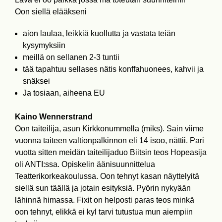
Oon siellä elääkseni
aion laulaa, leikkiä kuollutta ja vastata teiän
kysymyksiin
meillä on sellanen 2-3 tuntii
tää tapahtuu sellases nätis konffahuonees, kahvii ja
snäksei
Ja tosiaan, aiheena EU
Kaino Wennerstrand
Oon taiteilija, asun Kirkkonummella (miks). Sain viime
vuonna taiteen valtionpalkinnon eli 14 isoo, nättii. Pari
vuotta sitten meidän taiteilijaduo Biitsin teos Hopeasija
oli ANTI:ssa. Opiskelin äänisuunnittelua
Teatterikorkeakoulussa. Oon tehnyt kasan näyttelyitä
siellä sun täällä ja jotain esityksiä. Pyörin nykyään
lähinnä himassa. Fixit on helposti paras teos minkä
oon tehnyt, elikkä ei kyl tarvi tutustua mun aiempiin