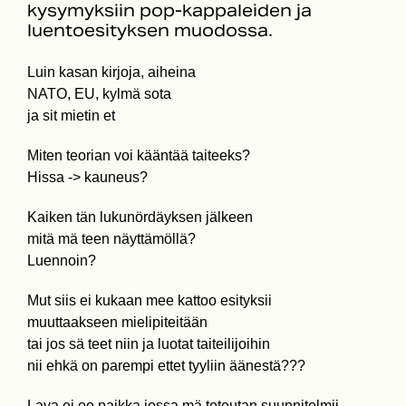
kysymyksiin pop-kappaleiden ja
luentoesityksen muodossa.
Luin kasan kirjoja, aiheina
NATO, EU, kylmä sota
ja sit mietin et
Miten teorian voi kääntää taiteeks?
Hissa -> kauneus?
Kaiken tän lukunördäyksen jälkeen
mitä mä teen näyttämöllä?
Luennoin?
Mut siis ei kukaan mee kattoo esityksii
muuttaakseen mielipiteitään
tai jos sä teet niin ja luotat taiteilijoihin
nii ehkä on parempi ettet tyyliin äänestä???
Lava ei oo paikka jossa mä toteutan suunnitelmii