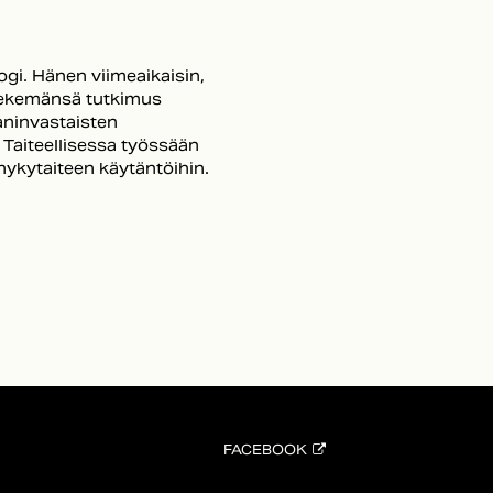
ogi. Hänen viimeaikaisin,
 tekemänsä tutkimus
aninvastaisten
. Taiteellisessa työssään
nykytaiteen käytäntöihin.
FACEBOOK