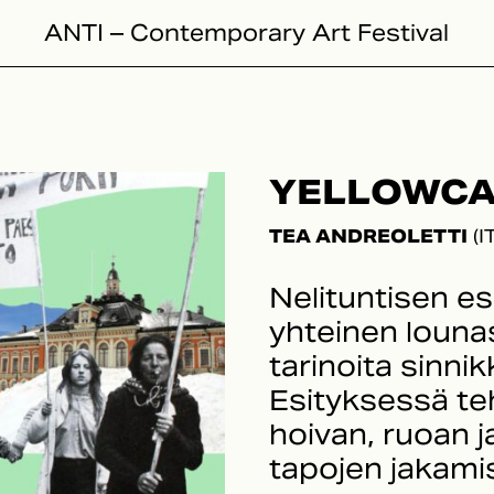
ANTI – Contemporary Art Festival
YELLOWC
TEA ANDREOLETTI
(I
Nelituntisen es
yhteinen lounas
tarinoita sinni
Esityksessä teh
hoivan, ruoan j
tapojen jakamis