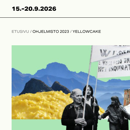
Skip
15.-20.9.2026
to
content
ETUSIVU
/
OHJELMISTO 2023
/
YELLOWCAKE