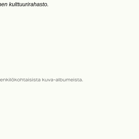
n kulttuurirahasto.
henkilökohtaisista kuva-albumeista.