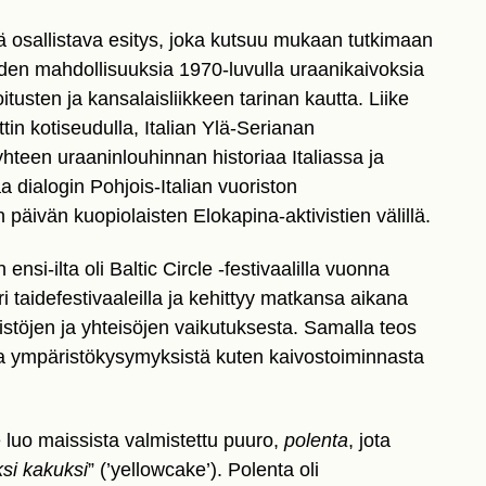
ä osallistava esitys, joka kutsuu mukaan tutkimaan
yyden mahdollisuuksia 1970-luvulla uraanikaivoksia
tusten ja kansalaisliikkeen tarinan kautta. Liike
ettin kotiseudulla, Italian Ylä-Serianan
hteen uraaninlouhinnan historiaa Italiassa ja
 dialogin Pohjois-Italian vuoriston
 päivän kuopiolaisten Elokapina-aktivistien välillä.
 ensi-ilta oli Baltic Circle -festivaalilla vuonna
ri taidefestivaaleilla ja kehittyy matkansa aikana
istöjen ja yhteisöjen vaikutuksesta. Samalla teos
ista ympäristökysymyksistä kuten kaivostoiminnasta
e luo maissista valmistettu puuro,
polenta
, jota
ksi kakuksi
” (’yellowcake’). Polenta oli