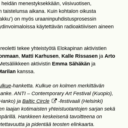
a heidän menestyksekkään, viisivuotisen,
 taistelunsa aikana. Kuin kohtalon oikusta
 kakku’) on myös uraaninpuhdistusprosessin
 ydinvoimaloissa käytettävän radioaktiivisen aineen
reoletti tekee yhteistyötä Elokapinan aktivistien
ponmaan
,
Matti Karhusen
,
Kalle Rissasen
ja
Arto
etsäliikkeen aktivistin
Emma Sähäkän
ja
Marilan
kanssa.
ulkue
-hanketta. Kulkue on kolmen merkittävän
öhanke. ANTI – Contemporary Art Festival (Kuopio),
Hanko) ja
Baltic Circle
-festivaali (Helsinki)
sen laajan kotimaisten yhteistuotantojen sarjan sekä
mpärillä. Hankkeen keskeisenä tavoitteena on
tettavuutta ja pidentää teosten elinkaarta.