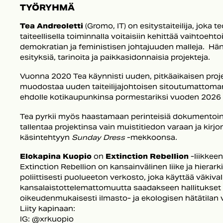
TYÖRYHMÄ
Tea Andreoletti
(Gromo, IT) on esitystaiteilija, joka t
taiteellisella toiminnalla voitaisiin kehittää vaihtoehto
demokratian ja feministisen johtajuuden malleja. Hän 
esityksiä, tarinoita ja paikkasidonnaisia projekteja.
Vuonna 2020 Tea käynnisti uuden, pitkäaikaisen proje
muodostaa uuden taiteilijajohtoisen sitoutumattoma
ehdolle kotikaupunkinsa pormestariksi vuoden 2026 
Tea pyrkii myös haastamaan perinteisiä dokumentoi
tallentaa projektinsa vain muistitiedon varaan ja kirj
käsintehtyyn
Sunday Dress
-mekkoonsa.
Elokapina Kuopio
on
Extinction Rebellion
-liikkee
Extinction Rebellion on kansainvälinen liike ja hierark
poliittisesti puolueeton verkosto, joka käyttää väkival
kansalaistottelemattomuutta saadakseen hallitukse
oikeudenmukaisesti ilmasto- ja ekologisen hätätilan 
Liity kapinaan:
IG: @xrkuopio