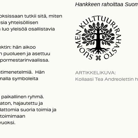
Hankkeen rahoittaa Suome
eoksissaan tutkii sitä, miten
isia yhteisöllisen
luo yleisöä osallistavia
ktin: hän aikoo
n puolueen ja asettuu
pormestarinvaalissa.
ntimenetelmiä. Hän
ARTIKKELIKUVA
:
omalla symboleita
Kollaasi Tea Andreolettin 
n paikallinen ryhmä.
iaton, hajautettu ja
lattomia suoria toimia ja
t toimimaan
vuoksi.