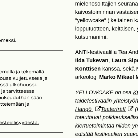
mielenosoittajien seuran
kaivostoiminnan vastaisen
”yellowcake” (’keltainen
lopputuotteen, keltaisen,
kutsumanimi.
omeksi.
ANTI-festivaalilla Tea And
Iida Tukevan
,
Laura Si
Konttisen
kanssa, sekä M
emalla ja tekemällä
arkeologi
Marko Mikael 
bussikuljetuksella ja
össä ulkohuussi.
ja tarvittaessa
YELLOWCAKE on osa
K
 pukeuduthan sään
taidefestivaalin yhteisty
ttelemään ja
Hangö
Teaterträff
(
toteuttavat poikkeukselli
esteellisyydestä.
kiertuetoimintaa niiden y
edistää festivaalien saavu