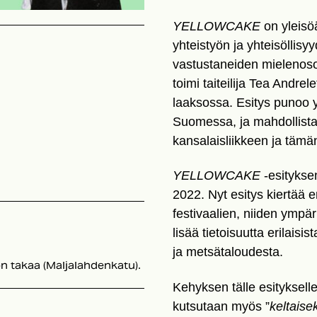
YELLOWCAKE
on yleisö
yhteistyön ja yhteisöllis
vastustaneiden mielenosoi
toimi taiteilija Tea Andrel
laaksossa. Esitys punoo y
Suomessa, ja mahdollistaa
kansalaisliikkeen ja tämän
YELLOWCAKE
-esityksen
2022. Nyt esitys kiertää e
festivaalien, niiden ympär
lisää tietoisuutta erilais
ja metsätaloudesta.
n takaa (Maljalahdenkatu).
Kehyksen tälle esityksell
kutsutaan myös ”
keltaise