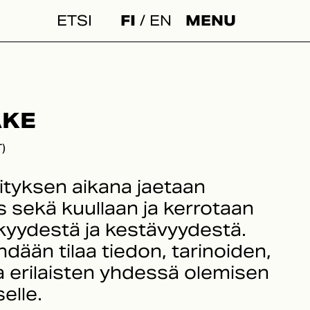
FI
EN
MENU
Haku:
AKE
T)
ityksen aikana jaetaan
 sekä kuullaan ja kerrotaan
kkyydestä ja kestävyydestä.
dään tilaa tiedon, tarinoiden,
a erilaisten yhdessä olemisen
elle.