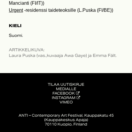
Mancianti (FI/IT))
Urgent
-residenssi taideteoksille (L.Puska (FI/BE))
KIELI
Suomi.
ARTIKKELIKUVA
:
Laura Puska (vas.,kuvaaja Awa Gaye) ja Emma Fält.
TILAA UUTISKIRJE
MEDIALLE
FACEBOOK
INSTAGRAM
VIMEO
ANTI – Contemporary Art Festival, Kauppakatu 45
(Kauppakeskus Apaja)
70110 Kuopio, Finland