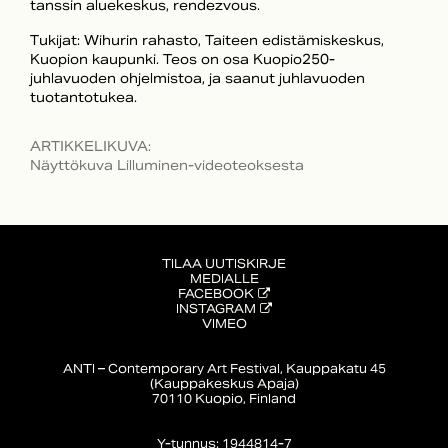
tanssin aluekeskus, rendezvous.
Tukijat: Wihurin rahasto, Taiteen edistämiskeskus,
Kuopion kaupunki. Teos on osa Kuopio250-
juhlavuoden ohjelmistoa, ja saanut juhlavuoden
tuotantotukea.
ARTIKKELIKUVA
:
Näyttökuva Lilluminen-videoteoksesta
TILAA UUTISKIRJE
MEDIALLE
FACEBOOK
INSTAGRAM
VIMEO
ANTI – Contemporary Art Festival, Kauppakatu 45
(Kauppakeskus Apaja)
70110 Kuopio, Finland
Y-tunnus: 1944814-7