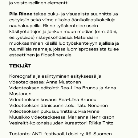
ja veistoksellinen elementti.
Piia Rinne
tekee puku- ja visuaalista suunnittelua
esityksiin sekä viime aikoina äänikollaasikokeiluja
nauhaluupeilla. Rinne työskentelee usein
käsityötaitojen ja jonkun muun median (mm. ääni,
esitystaide) risteyskohdassa. Materiaalin
muokkaaminen käsillä luo työskentelyyn ajallisia ja
ruumiillisia raameja, joissa luomisprosessista tulee
esteettinen ja filosofinen ele.
TEKIJÄT
Koreografia ja esiintyminen esityksessä ja
videoteoksessa: Anna Mustonen
Videoteoksen editointi: Rea-Liina Brunou ja Anna
Mustonen
Videoteoksen kuvaus: Rea-Liina Brunou
Videoteoksen äänisuunnittelu: Tatu Nenonen
Videoteoksen pukusuunnittelu: Piia Rinne
Muusikko videoteoksessa: Marianna Henriksson
Vesireitit-kokonaisuuden kuraattori: Riikka Thitz
Tuotanto: ANTI-festivaali, i dolci ry, Itä-Suomen