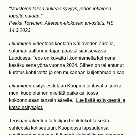
“Muistojen takaa aukeaa syvyys, johon jokainen
lopulta putoaa.”
Pekka Torvinen, Aftersun-elokuvan arvostelu, HS
14.3.2023
Lilluminen
-videoteos koetaan Kallaveden äärellä,
sataman aallonmurtajan päässä sijaitsevassa
Luodossa. Teos on kuvattu Itkonniemellä kolmena
kesäkuisena yönä vuonna 2024. Siihen on tallentunut
kurotus kohti vettä ja sen mukanaan kuljettamaa aikaa.
Lilluminen
-esitys esitetään Kuopion torilavalla, jonka
moni kuopiolainen mieltää paikaksi, jossa
kokoonnutaan tanssin äärelle.
Lue lisää esityksestä ja
katso esitysajat.
Teospari rakentuu taiteilijan henkilökohtaisesta
suhteesta kotiseutuun. Kuopiossa lapsuutensa