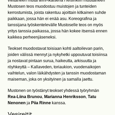
viettäneen mutta teini-ikäisenä Helsinkiin muuttaneen
Mustosen teos muodostuu muistojen ja tunteiden
kerrostumista, joista rakentuu ajoittain kitkainen suhde
paikkaan, jossa hän ei enää asu. Koreografina ja
tanssijana työskentelevälle Mustoselle teos on myös
yritys tanssia paikassa, jossa hän kokee itsensä ennen
kaikkea perheenjäseneksi.
Teokset muodostavat toisiaan kohti aaltoilevan parin,
joiden välissä mennyt ja nykyhetki uppoutuvat toisiinsa
ja nostavat pintaan surua, haikeutta, arkisuutta ja
röyhkeyttä – Kallaveden, toriaukion, vuodenaikojen
vaihtelun, valon läikähdysten ja tanssin muodostaman
maiseman, joka on yksityinen ja samalla jaettu.
Mustonen on työstänyt teokset yhdessä työryhmän
Rea-Liina Brunou
,
Marianna Henriksson
,
Tatu
Nenonen
ja
Piia Rinne
kanssa.
Vesireitit