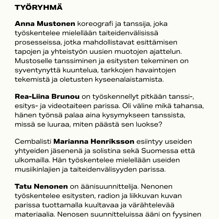
TYÖRYHMÄ
Anna Mustonen
koreografi ja tanssija, joka
työskentelee mielellään taiteidenvälisissä
prosesseissa, jotka mahdollistavat esittämisen
tapojen ja yhteistyön uusien muotojen ajattelun.
Mustoselle tanssiminen ja esitysten tekeminen on
syventynyttä kuuntelua, tarkkojen havaintojen
tekemistä ja oletusten kyseenalaistamista.
Rea-Liina Brunou
on työskennellyt pitkään tanssi-,
esitys- ja videotaiteen parissa. Oli väline mikä tahansa,
hänen työnsä palaa aina kysymykseen tanssista,
missä se luuraa, miten päästä sen luokse?
Cembalisti
Marianna Henriksson
esiintyy useiden
yhtyeiden jäsenenä ja solistina sekä Suomessa että
ulkomailla. Hän työskentelee mielellään useiden
musiikinlajien ja taiteidenvälisyyden parissa.
Tatu Nenonen
on äänisuunnittelija. Nenonen
työskentelee esitysten, radion ja liikkuvan kuvan
parissa tuottamalla kuultavaa ja värähtelevää
materiaalia. Nenosen suunnitteluissa ääni on fyysinen