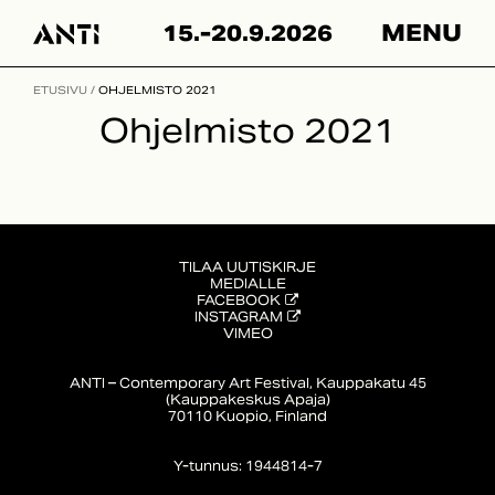
Skip
15.-20.9.2026
MENU
to
content
ETUSIVU
/
OHJELMISTO 2021
Ohjelmisto 2021
TILAA UUTISKIRJE
MEDIALLE
FACEBOOK
INSTAGRAM
VIMEO
ANTI – Contemporary Art Festival, Kauppakatu 45
(Kauppakeskus Apaja)
70110 Kuopio, Finland
Y-tunnus: 1944814-7