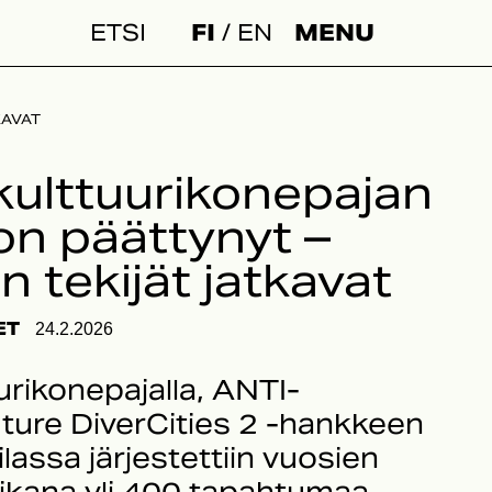
FI
EN
MENU
Haku:
KAVAT
kulttuurikonepajan
on päättynyt –
 tekijät jatkavat
ET
24.2.2026
urikonepajalla, ANTI-
Future DiverCities 2 -hankkeen
ilassa järjestettiin vuosien