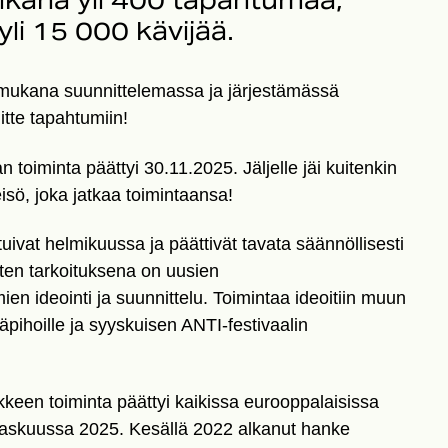
ikana yli 400 tapahtumaa,
 yli 15 000 kävijää.
tte mukana suunnittelemassa ja järjestämässä
uitte tapahtumiin!
 toiminta päättyi 30.11.2025. Jäljelle jäi kuitenkin
isö, joka jatkaa toimintaansa!
uivat helmikuussa ja päättivät tavata säännöllisesti
en tarkoituksena on uusien
en ideointi ja suunnittelu. Toimintaa ideoitiin muun
pihoille ja syyskuisen ANTI-festivaalin
kkeen toiminta päättyi kaikissa eurooppalaisissa
skuussa 2025. Kesällä 2022 alkanut hanke