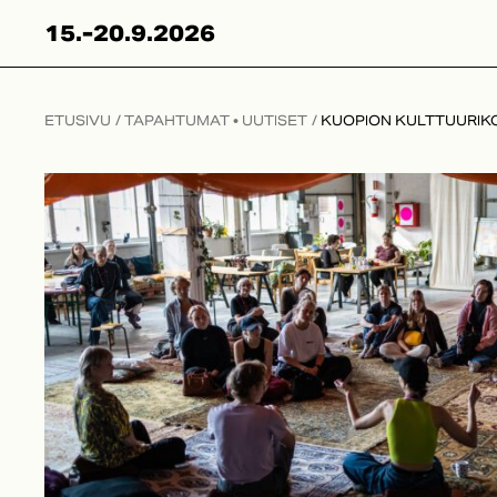
Skip
15.-20.9.2026
to
content
ETUSIVU
/
TAPAHTUMAT
•
UUTISET
/
KUOPION KULTTUURIK