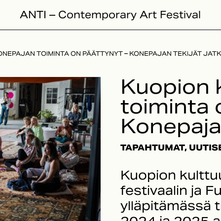
ANTI – Contemporary Art Festival
ONEPAJAN TOIMINTA ON PÄÄTTYNYT – KONEPAJAN TEKIJÄT JAT
Kuopion 
toiminta 
Konepajan
TAPAHTUMAT, UUTIS
Kuopion kulttu
festivaalin ja 
ylläpitämässä t