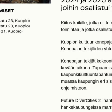
2024 ja 2025 a
joihin osallistui
MISET
katu 23, Kuopio)
Kiitos kaikille, jotka oli
katu 23, Kuopio)
toimintaa ja jotka osallist
 21, Kuopio)
Kuopion kulttuurikonepajan
Konepajan tekijöiden yhte
Konepajan tekijät kokoont
kevään aikana. Tapaamist
kaupunkikulttuuritapahtumi
muassa kaupungin eri sisä
ohjelmistoon.
Future DiverCities 2 -han
hankekaupungeissa marra