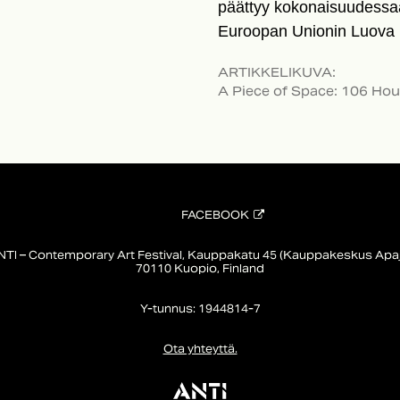
päättyy kokonaisuudessa
Euroopan Unionin Luova 
ARTIKKELIKUVA
:
A Piece of Space: 106 Hou
FACEBOOK
NTI – Contemporary Art Festival, Kauppakatu 45 (Kauppakeskus Apaj
70110 Kuopio, Finland
Y-tunnus: 1944814-7
Ota yhteyttä.