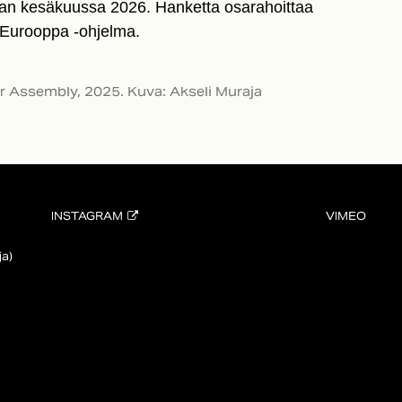
an kesäkuussa 2026. Hanketta osarahoittaa
Eurooppa -ohjelma.
r Assembly, 2025. Kuva: Akseli Muraja
INSTAGRAM
VIMEO
a)