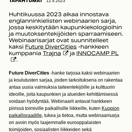
TAPAHTUMAT
12.4.2023
Huhtikuussa 2023 alkaa innostava
englanninkielisten webinaarien sarja,
jossa keskitytään kaupunkiekologioihin
ja muutoksentekijöiden sparraamiseen.
Webinaarisarjat ovat suunnitelleet
kaksi
Future DiverCities
-hankkeen
kumppania
Trajna
ja
INNOCAMP PL
.
Future DiverCities
-hanke tarjoaa kaksi webinaarien
ja koulutusten sarjaa, joiden tarkoituksena on rakentaa
antaa uusia valmiuksia taiteentekijöille ja kulttuurin
ideoille, joita kaupunkien ja alueiden kehittämisessä
voidaan hyödyntää. Webinaarit antavat hankkeen
piirissä toimiville paikallisille liikkeille, kuten
Kuopion
paikallisraadille
, tukea ja tietoa, mutta webinaarisarja
on avoin myös laajemmalle eurooppalaisten
toimijoiden, sosiaalisten liikkeiden sekä