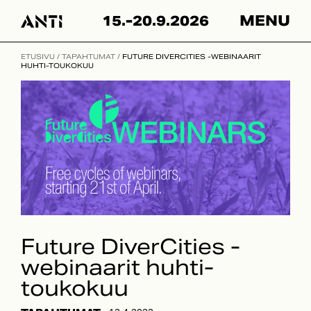
Skip
15.-20.9.2026
MENU
to
content
ETUSIVU
/
TAPAHTUMAT
/
FUTURE DIVERCITIES -WEBINAARIT
HUHTI-TOUKOKUU
Future DiverCities -
webinaarit huhti-
toukokuu